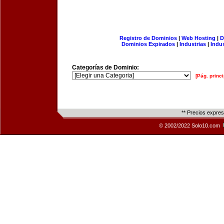
Registro de Dominios
|
Web Hosting
|
D
Dominios Expirados
|
Industrias
|
Indu
Categorías de Dominio:
[Pág. princi
** Precios expre
© 2002/2022 Solo10.com