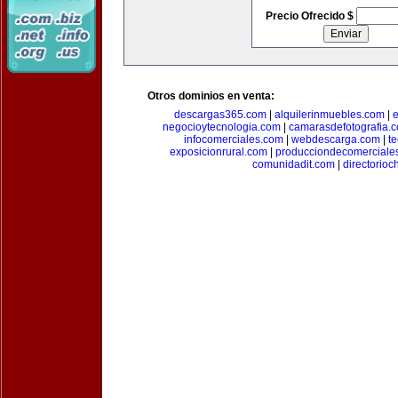
Precio Ofrecido $
Otros dominios en venta:
descargas365.com
|
alquilerinmuebles.com
|
e
negocioytecnologia.com
|
camarasdefotografia.
infocomerciales.com
|
webdescarga.com
|
t
exposicionrural.com
|
producciondecomerciale
comunidadit.com
|
directorioc