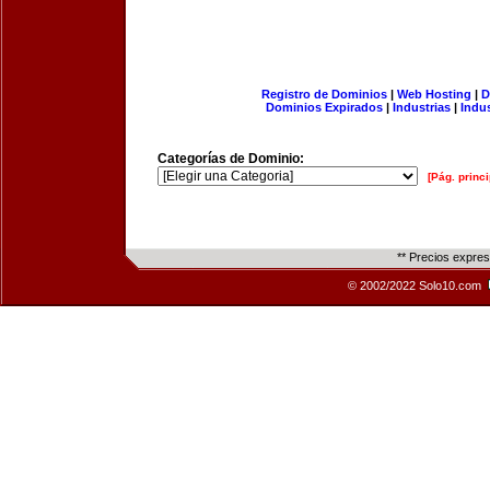
Registro de Dominios
|
Web Hosting
|
D
Dominios Expirados
|
Industrias
|
Indu
Categorías de Dominio:
[Pág. princi
** Precios expre
© 2002/2022 Solo10.com