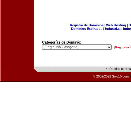
Registro de Dominios
|
Web Hosting
|
D
Dominios Expirados
|
Industrias
|
Indu
Categorías de Dominio:
[Pág. princi
** Precios expre
© 2002/2022 Solo10.com