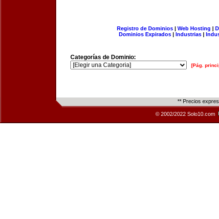
Registro de Dominios
|
Web Hosting
|
D
Dominios Expirados
|
Industrias
|
Indu
Categorías de Dominio:
[Pág. princi
** Precios expre
© 2002/2022 Solo10.com