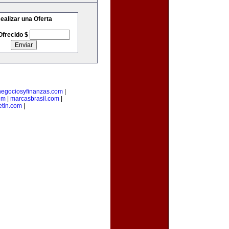
ealizar una Oferta
Ofrecido $
negociosyfinanzas.com
|
om
|
marcasbrasil.com
|
etin.com
|