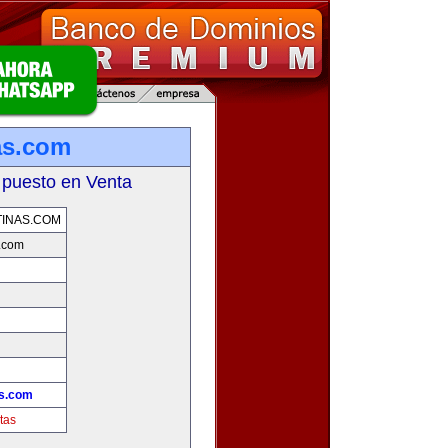
as.com
 puesto en Venta
INAS.COM
.com
s.com
tas