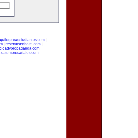
lquilerparaestudiantes.com
|
om
|
reservasenhotel.com
|
icidadypropaganda.com
|
nzasempresariales.com
|