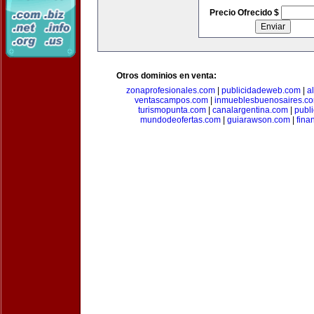
Precio Ofrecido $
Otros dominios en venta:
zonaprofesionales.com
|
publicidadeweb.com
|
a
ventascampos.com
|
inmueblesbuenosaires.c
turismopunta.com
|
canalargentina.com
|
publ
mundodeofertas.com
|
guiarawson.com
|
fina