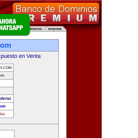
com
 puesto en Venta
N.COM
com
oferta!
com
tas