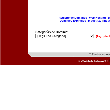
Registro de Dominios
|
Web Hosting
|
D
Dominios Expirados
|
Industrias
|
Indu
Categorías de Dominio:
[Pág. princi
** Precios expre
© 2002/2022 Solo10.com