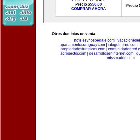
COMPRAR AHORA
Precio $
550.00
Precio 
COMPRAR AHORA
Otros dominios en venta:
hotelesyhospedaje.com
|
vacacionese
apartamentosuruguay.com
|
infogobierno.com
propiedadesturisticas.com
|
comunidadenred.
agrosector.com
|
desarrolloseninternet.com
|
g
missmadrid.com
|