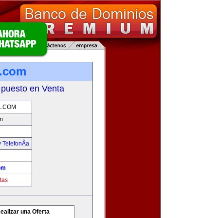
l.com
 puesto en Venta
L.COM
m
 TelefonÃ­a
om
tas
ealizar una Oferta