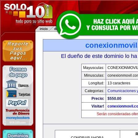
conexionmovi
El dueño de este dominio lo ha
Mayusculas:
CONEXIONMOVI
Minusculas:
conexionmovil.co
Longitud:
13 caracteres
Categorias:
Comunicaciones y
Precio:
$550.00
Visitar!
conexionmovil.c
Serán consideradas ofer
R