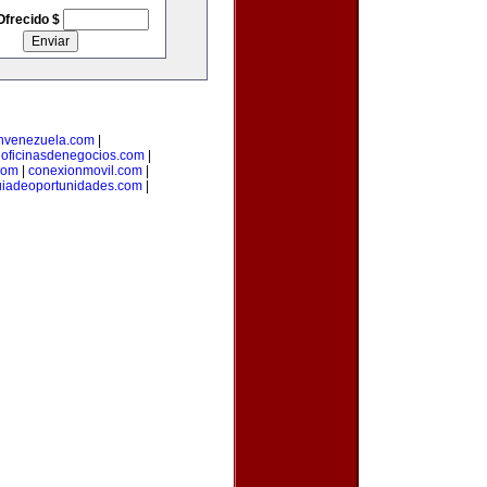
Ofrecido $
nvenezuela.com
|
|
oficinasdenegocios.com
|
com
|
conexionmovil.com
|
uiadeoportunidades.com
|