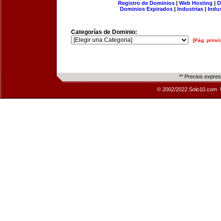
Registro de Dominios
|
Web Hosting
|
D
Dominios Expirados
|
Industrias
|
Indu
Categorías de Dominio:
[Pág. princi
** Precios expre
© 2002/2022 Solo10.com