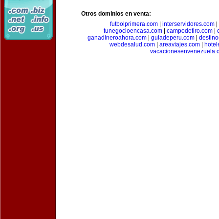
Otros dominios en venta:
futbolprimera.com
|
interservidores.com
|
tunegocioencasa.com
|
campodetiro.com
|
ganadineroahora.com
|
guiadeperu.com
|
destin
webdesalud.com
|
areaviajes.com
|
hote
vacacionesenvenezuela.