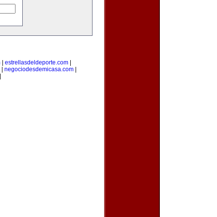
m
|
estrellasdeldeporte.com
|
|
negociodesdemicasa.com
|
|