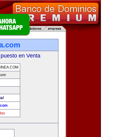
ea.com
 puesto en Venta
INEA.COM
.com
ta!
a.com
tas