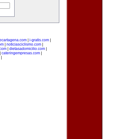
ecartagena.com
|
i-gratis.com
|
om
|
noticiasciclismo.com
|
.com
|
dietasadomicilio.com
|
|
cateringempresas.com
|
|