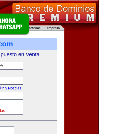
.com
 puesto en Venta
OM
Ã³n y Noticias
!
tas