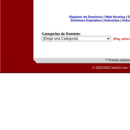
Registro de Dominios
|
Web Hosting
|
D
Dominios Expirados
|
Industrias
|
Indu
Categorías de Dominio:
[Pág. princi
** Precios expre
© 2002/2022 Solo10.com