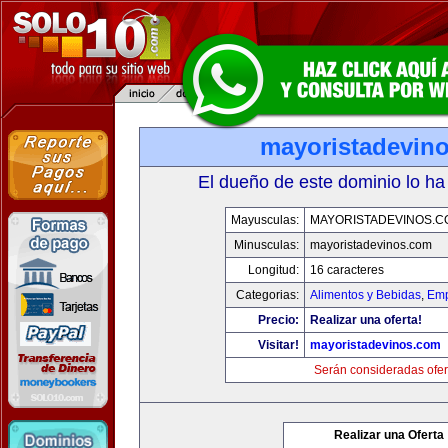
mayoristadevin
El dueño de este dominio lo ha
Mayusculas:
MAYORISTADEVINOS.C
Minusculas:
mayoristadevinos.com
Longitud:
16 caracteres
Categorias:
Alimentos y Bebidas
,
Emp
Precio:
Realizar una oferta!
Visitar!
mayoristadevinos.com
Serán consideradas ofer
Realizar una Oferta