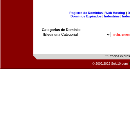
Registro de Dominios
|
Web Hosting
|
D
Dominios Expirados
|
Industrias
|
Indu
Categorías de Dominio:
[Pág. princi
** Precios expre
© 2002/2022 Solo10.com