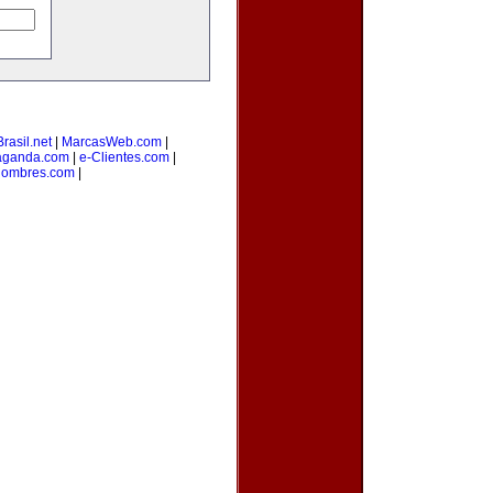
rasil.net
|
MarcasWeb.com
|
aganda.com
|
e-Clientes.com
|
Nombres.com
|