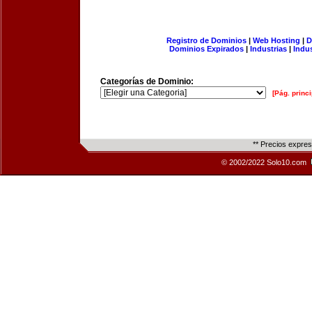
Registro de Dominios
|
Web Hosting
|
D
Dominios Expirados
|
Industrias
|
Indu
Categorías de Dominio:
[Pág. princi
** Precios expre
© 2002/2022 Solo10.com