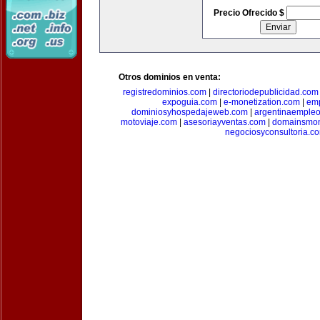
Precio Ofrecido $
Otros dominios en venta:
registredominios.com
|
directoriodepublicidad.com
expoguia.com
|
e-monetization.com
|
emp
dominiosyhospedajeweb.com
|
argentinaemple
motoviaje.com
|
asesoriayventas.com
|
domainsmon
negociosyconsultoria.c