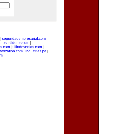
|
seguridadempresarial.com
|
resaslideres.com
|
os.com
|
sitiodeventas.com
|
etization.com
|
industrias.pe
|
om
|