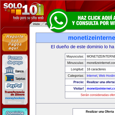
monetizeintern
El dueño de este dominio lo ha
Mayusculas:
MONETIZEINTERN
Minusculas:
monetizeinternet.c
Longitud:
16 caracteres
Categorias:
Internet
,
Web Hostin
Precio:
Realizar una oferta
Visitar!
monetizeinternet.
Serán consideradas ofer
Realizar una Oferta