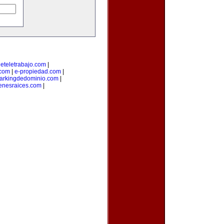
deteletrabajo.com
|
.com
|
e-propiedad.com
|
arkingdedominio.com
|
enesraices.com
|