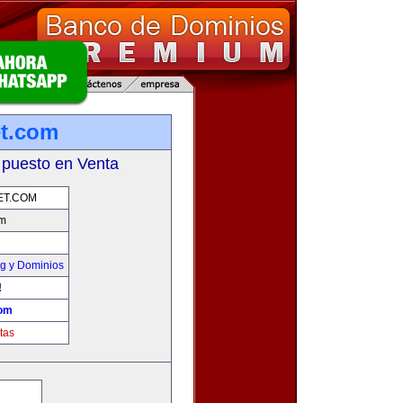
et.com
 puesto en Venta
ET.COM
om
g y Dominios
!
com
tas