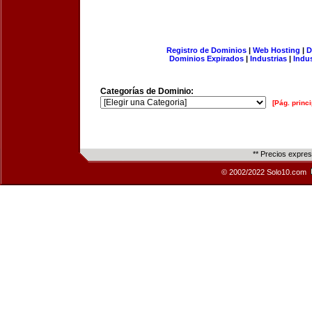
Registro de Dominios
|
Web Hosting
|
D
Dominios Expirados
|
Industrias
|
Indu
Categorías de Dominio:
[Pág. princi
** Precios expre
© 2002/2022 Solo10.com