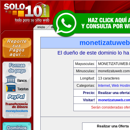
monetizatuwe
El dueño de este dominio lo ha
Mayusculas:
MONETIZATUWEB
Minusculas:
monetizatuweb.com
Longitud:
13 caracteres
Categorias:
Internet
,
Web Hostin
Precio:
Realizar una oferta
Visitar!
monetizatuweb.co
Serán consideradas ofer
Realizar una Oferta