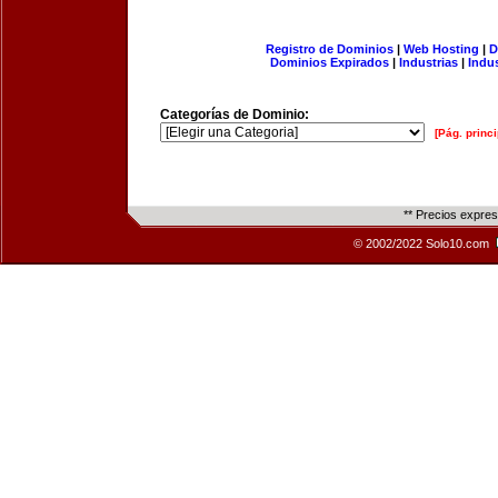
Registro de Dominios
|
Web Hosting
|
D
Dominios Expirados
|
Industrias
|
Indu
Categorías de Dominio:
[Pág. princi
** Precios expre
© 2002/2022 Solo10.com