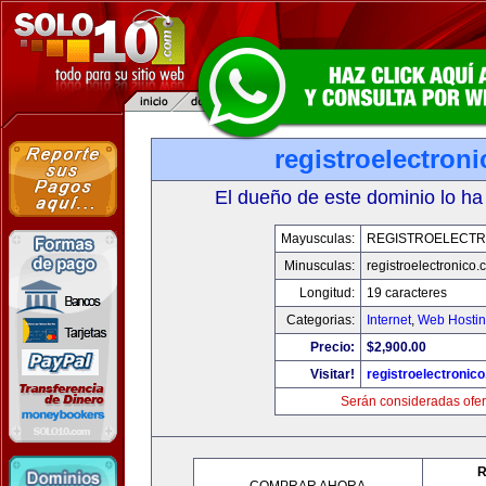
registroelectron
El dueño de este dominio lo ha
Mayusculas:
REGISTROELECTR
Minusculas:
registroelectronico
Longitud:
19 caracteres
Categorias:
Internet
,
Web Hostin
Precio:
$2,900.00
Visitar!
registroelectronic
Serán consideradas ofer
R