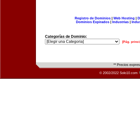
Registro de Dominios
|
Web Hosting
|
D
Dominios Expirados
|
Industrias
|
Indu
Categorías de Dominio:
[Pág. princi
** Precios expre
© 2002/2022 Solo10.com