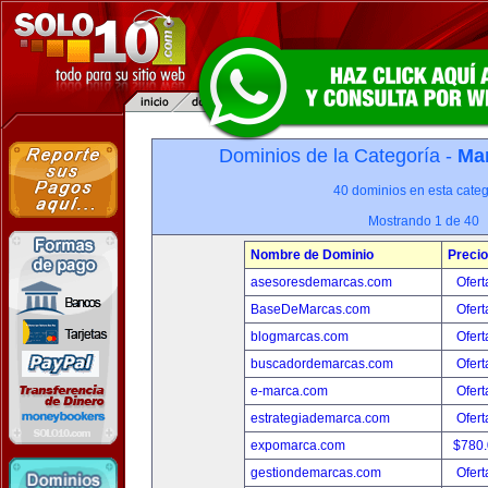
Dominios de la Categoría -
Mar
40 dominios en esta categ
Mostrando 1 de 40
Nombre de Dominio
Precio
asesoresdemarcas.com
Ofert
BaseDeMarcas.com
Ofert
blogmarcas.com
Ofert
buscadordemarcas.com
Ofert
e-marca.com
Ofert
estrategiademarca.com
Ofert
expomarca.com
$780
gestiondemarcas.com
Ofert