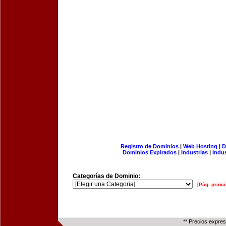
Registro de Dominios
|
Web Hosting
|
D
Dominios Expirados
|
Industrias
|
Indu
Categorías de Dominio:
[Pág. princi
** Precios expre