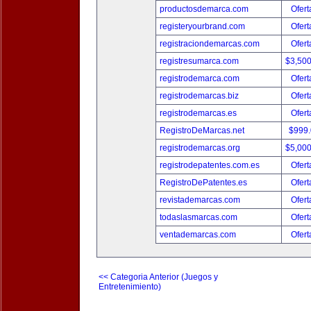
productosdemarca.com
Ofert
registeryourbrand.com
Ofert
registraciondemarcas.com
Ofert
registresumarca.com
$3,50
registrodemarca.com
Ofert
registrodemarcas.biz
Ofert
registrodemarcas.es
Ofert
RegistroDeMarcas.net
$999
registrodemarcas.org
$5,00
registrodepatentes.com.es
Ofert
RegistroDePatentes.es
Ofert
revistademarcas.com
Ofert
todaslasmarcas.com
Ofert
ventademarcas.com
Ofert
<< Categoria Anterior (Juegos y
Entretenimiento)