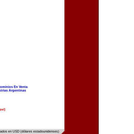
ominios En Venta
strias Argentinas
pal]
sados en USD (dólares estadounidenses)