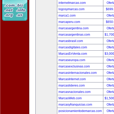
internetmarcas.com
Ofert
logosymarcas.com
$699
marca1.com
Ofert
marcaperu.com
$650
marcasargentina.com
Ofert
marcasargentinas.com
$1,70
marcasbrasil.com
Ofert
marcasdigitales.com
Ofert
MarcasEnVenta.com
$3,00
marcaseuropa.com
Ofert
marcasexclusivas.com
Ofert
marcasinternacionales.com
Ofert
MarcasInternet.com
Ofert
marcaslideres.com
Ofert
marcasnacionales.com
Ofert
MarcasWeb.com
$1,50
marcasyfranquicias.com
Ofert
posicionamientodemarcas.com
Ofert