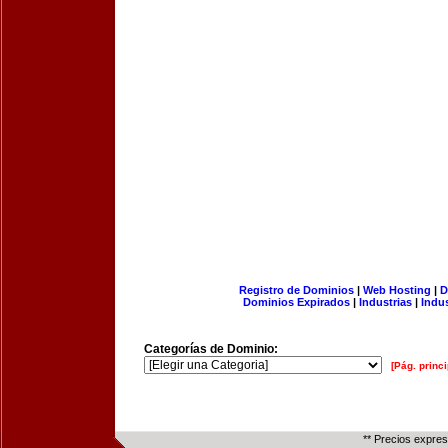
Registro de Dominios
|
Web Hosting
|
D
Dominios Expirados
|
Industrias
|
Indu
Categorías de Dominio:
[Pág. princi
** Precios expre