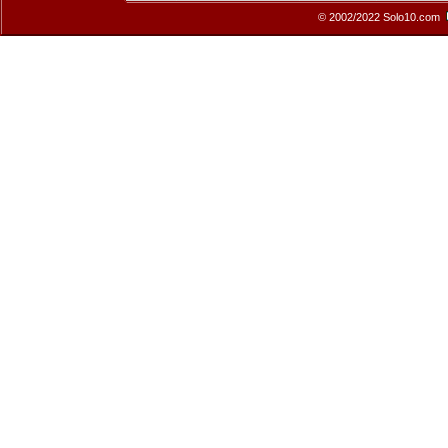
© 2002/2022 Solo10.com