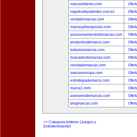
marcaslideres.com
Ofert
registrodepatentes.com.es
Ofert
ventademarcas.com
Ofert
marcasyfranquicias.com
Ofert
posicionamientodemarcas.com
Ofert
productosdemarca.com
Ofert
todaslasmarcas.com
Ofert
buscadordemarcas.com
Ofert
revistademarcas.com
Ofert
marcaseuropa.com
Ofert
estrategiademarca.com
Ofert
marca1.com
Ofert
asesoresdemarcas.com
Ofert
blogmarcas.com
Ofert
<< Categoria Anterior (Juegos y
Entretenimiento)