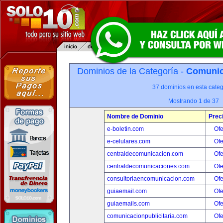
Dominios de la Categoría -
Comunica
37 dominios en esta categ
Mostrando 1 de 37
Nombre de Dominio
Prec
e-boletin.com
Ofe
e-celulares.com
Ofe
centraldecomunicacion.com
Ofe
centraldecomunicaciones.com
Ofe
consultoriaencomunicacion.com
Ofe
guiaemail.com
Ofe
guiaemails.com
Ofe
comunicacionpublicitaria.com
Ofe