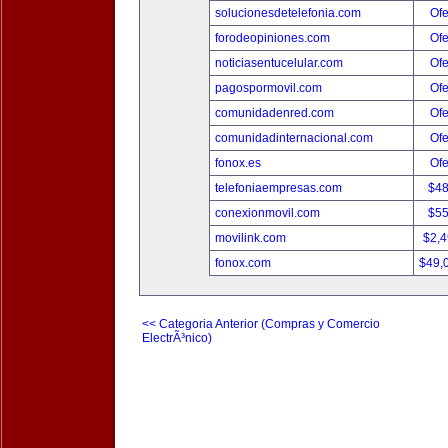
solucionesdetelefonia.com
Ofe
forodeopiniones.com
Ofe
noticiasentucelular.com
Ofe
pagospormovil.com
Ofe
comunidadenred.com
Ofe
comunidadinternacional.com
Ofe
fonox.es
Ofe
telefoniaempresas.com
$4
conexionmovil.com
$5
movilink.com
$2,
fonox.com
$49,
<< Categoria Anterior (Compras y Comercio
ElectrÃ³nico)