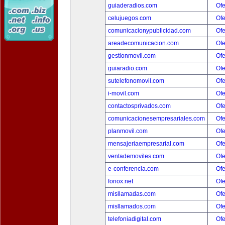
guiaderadios.com
Ofe
celujuegos.com
Ofe
comunicacionypublicidad.com
Ofe
areadecomunicacion.com
Ofe
gestionmovil.com
Ofe
guiaradio.com
Ofe
sutelefonomovil.com
Ofe
i-movil.com
Ofe
contactosprivados.com
Ofe
comunicacionesempresariales.com
Ofe
planmovil.com
Ofe
mensajeriaempresarial.com
Ofe
ventademoviles.com
Ofe
e-conferencia.com
Ofe
fonox.net
Ofe
misllamadas.com
Ofe
misllamados.com
Ofe
telefoniadigital.com
Ofe